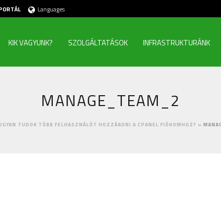
PORTÁL
Languages
KIK VAGYUNK?
SZOLGÁLTATÁSOK
INFRASTRUKTURÁNK
MANAGE_TEAM_2
OGYAN TUDOK TÖBB FELHASZNÁLÓT HOZZÁADNI A CPANEL FIÓKOMHOZ?
»
MANA