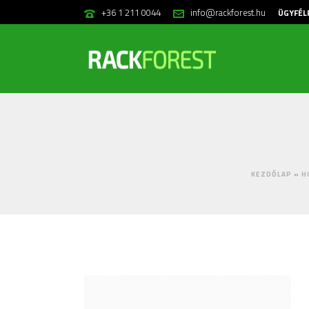
+36 1 211 0044
info@rackforest.hu
ÜGYFÉL
KEZDŐLAP
»
H