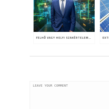
FELHŐ VAGY HELYI SZAKÉRTELEM? A HOSTING JELENE ÉS JÖVŐJE