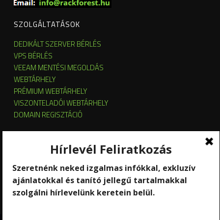
SZOLGÁLTATÁSOK
DEDIKÁLT SZERVER BÉRLÉS
VPS BÉRLÉS
VEEAM MENTÉSI MEGOLDÁS
WEBTÁRHELY
PRÉMIUM WEBTÁRHELY
VISZONTELADÓI WEBTÁRHELY
DOMAIN REGISZTÁCIÓ
SZERVER HOSTING
SZERVER ÜZEMELTETÉS
KUBERNETES ÉS OPENSTACK CLOUD
SZOFTVERBÉRLÉS
STREAMING