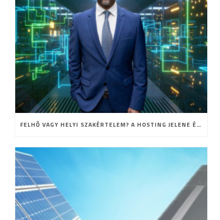
FELHŐ VAGY HELYI SZAKÉRTELEM? A HOSTING JELENE ÉS JÖVŐJE