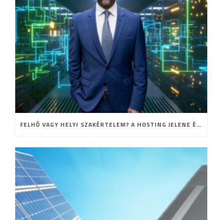
FELHŐ VAGY HELYI SZAKÉRTELEM? A HOSTING JELENE ÉS JÖVŐJE