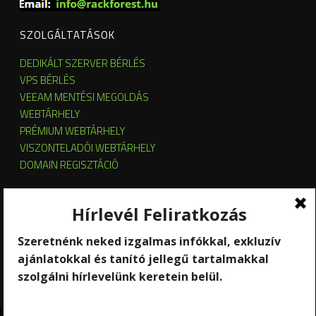
SZOLGÁLTATÁSOK
DEDIKÁLT SZERVER BÉRLÉS
VPS BÉRLÉS
VEEAM MENTÉSI MEGOLDÁS
WEBTÁRHELY
PRÉMIUM WEBTÁRHELY
VISZONTELADÓI WEBTÁRHELY
DOMAIN REGISZTÁCIÓ
SZERVER HOSTING
SZERVER ÜZEMELTETÉS
KUBERNETES ÉS OPENSTACK CLOUD
SZOFTVERBÉRLÉS
STREAMING