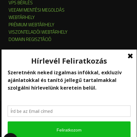
VPS BÉRLÉS
VEEAM MENTÉSI MEGOLDÁS
WEBTÁRHELY
PRÉMIUM WEBTÁRHELY
VISZONTELADÓI WEBTÁRHELY
DOMAIN REGISZTÁCIÓ
SZERVER HOSTING
SZERVER ÜZEMELTETÉS
KUBERNETES ÉS OPENSTACK CLOUD
SZOFTVERBÉRLÉS
STREAMING
Copyright 2026 © RackForest
Kik vagyunk?
Szolgáltatások
Kapcsolat
Hírlevél feliratkozás