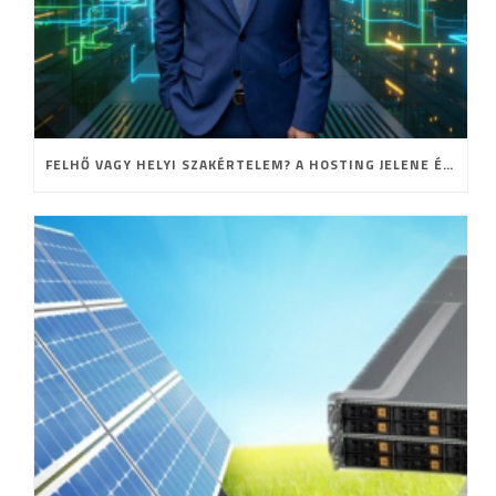
FELHŐ VAGY HELYI SZAKÉRTELEM? A HOSTING JELENE ÉS JÖVŐJE