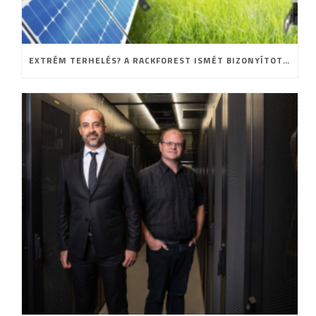
EXTRÉM TERHELÉS? A RACKFOREST ISMÉT BIZONYÍTOTT!