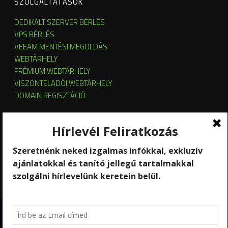
SZOLGÁLTATÁSOK
DEDIKÁLT SZERVER BÉRLÉS
VPS BÉRLÉS
VEEAM MENTÉSI MEGOLDÁS
WEBTÁRHELY
PRÉMIUM WEBTÁRHELY
VISZONTELADÓI WEBTÁRHELY
DOMAIN REGISZTÁCIÓ
SZERVER HOSTING
SZERVER ÜZEMELTETÉS
KUBERNETES ÉS OPENSTACK CLOUD
SZOFTVERBÉRLÉS
STREAMING
Copyright 2026 © RackForest
Kik vagyunk?