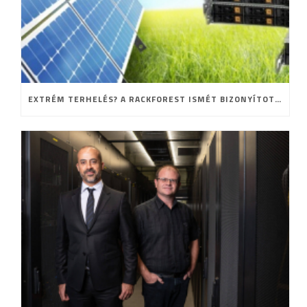
EXTRÉM TERHELÉS? A RACKFOREST ISMÉT BIZONYÍTOTT!