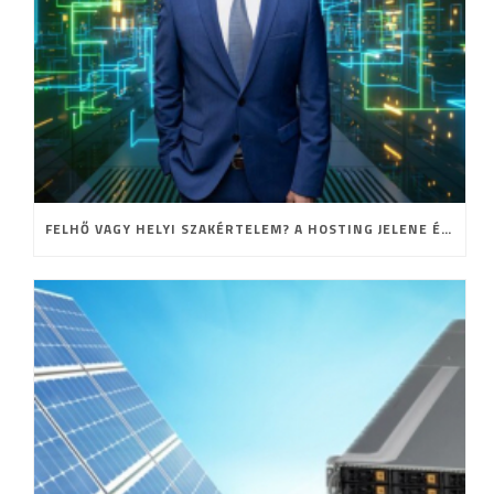
FELHŐ VAGY HELYI SZAKÉRTELEM? A HOSTING JELENE ÉS JÖVŐJE