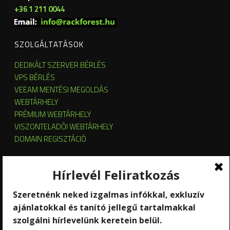
+36 1 211 0044
SZOLGÁLTATÁSOK
DEDIKÁLT SZERVER BÉRLÉS
VPS BÉRLÉS
VEEAM MENTÉSI MEGOLDÁS
WEBTÁRHELY
PRÉMIUM WEBTÁRHELY
VISZONTELADÓI WEBTÁRHELY
DOMAIN REGISZTÁCIÓ
SZERVER HOSTING
SZERVER ÜZEMELTETÉS
KUBERNETES ÉS OPENSTACK CLOUD
SZOFTVERBÉRLÉS
STREAMING