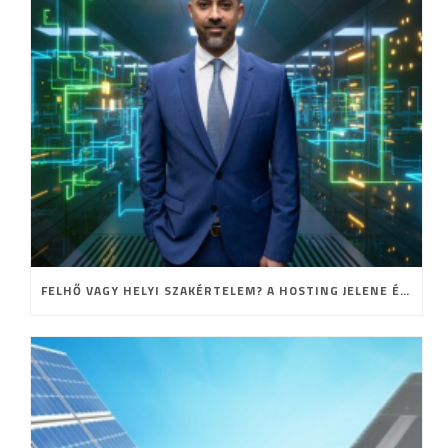
FELHŐ VAGY HELYI SZAKÉRTELEM? A HOSTING JELENE ÉS JÖVŐJE