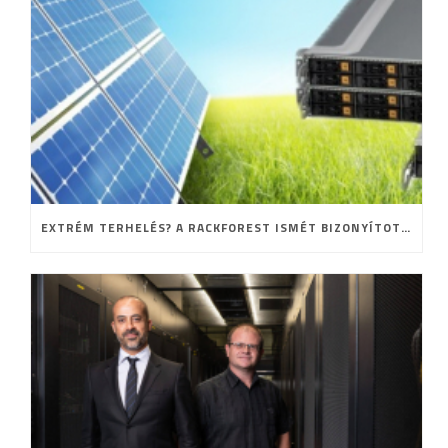
EXTRÉM TERHELÉS? A RACKFOREST ISMÉT BIZONYÍTOTT!