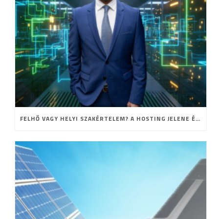
FELHŐ VAGY HELYI SZAKÉRTELEM? A HOSTING JELENE ÉS JÖVŐJE