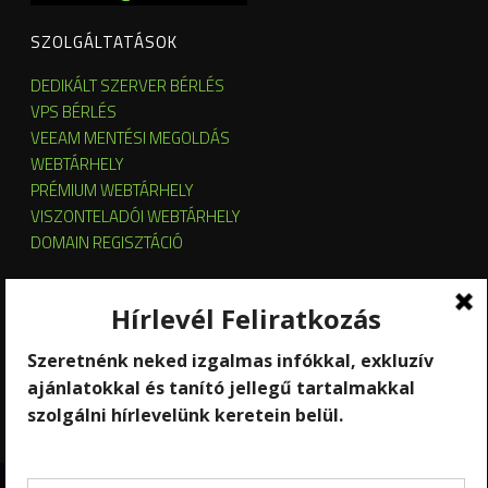
SZOLGÁLTATÁSOK
DEDIKÁLT SZERVER BÉRLÉS
VPS BÉRLÉS
VEEAM MENTÉSI MEGOLDÁS
WEBTÁRHELY
PRÉMIUM WEBTÁRHELY
VISZONTELADÓI WEBTÁRHELY
DOMAIN REGISZTÁCIÓ
SZERVER HOSTING
SZERVER ÜZEMELTETÉS
KUBERNETES ÉS OPENSTACK CLOUD
SZOFTVERBÉRLÉS
STREAMING
Copyright 2026 © RackForest